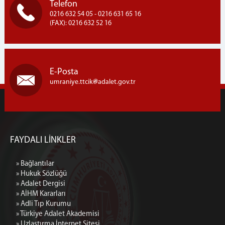
Telefon
UYAP BİLİŞİM SİSTEMİ
0216 632 54 05 - 0216 631 65 16
UYAP SMS BİLGİ SİSTEMİ
(FAX): 0216 632 52 16
UYAP EDİTÖR PROGRAMI
UYAP E-POSTA
İLETİŞİM
E-Posta
umraniye.ttcik
adalet.gov.tr
FAYDALI LİNKLER
» Bağlantılar
» Hukuk Sözlüğü
» Adalet Dergisi
» AİHM Kararları
» Adli Tıp Kurumu
» Türkiye Adalet Akademisi
» Uzlaştırma İnternet Sitesi