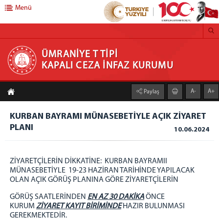
Menü
ÜMRANİYE T TİPİ KAPALI CEZA İNFAZ KURUMU
ÜMRANİYE T TİPİ
KAPALI CEZA İNFAZ KURUMU
KURUMUMUZ
A-
A+
Paylaş
MİSYONUMUZ
KURUM HAKKINDA
KURBAN BAYRAMI MÜNASEBETİYLE AÇIK ZİYARET
YÖNETİM KADROSU
PLANI
10.06.2024
BİRİMLERİMİZ
BAŞMEMURLUK
ZİYARETÇİLERİN DİKKATİNE: KURBAN BAYRAMII
SEKRETERLİK
MÜNASEBETİYLE 19-23 HAZİRAN TARİHİNDE YAPILACAK
PERSONEL KALEMİ
OLAN AÇIK GÖRÜŞ PLANINA GÖRE ZİYARETÇİLERİN
İNFAZ BÜROSU
GÖRÜŞ SAATLERİNDEN
EN AZ 30 DAKİKA
ÖNCE
AMBAR BİRİMİ
KURUM
ZİYARET KAYIT BİRİMİNDE
HAZIR BULUNMASI
GEREKMEKTEDİR.