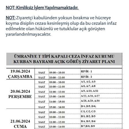
EĞİTİM BİRİMİ
NOT: Kimliksiz İşlem Yapılmamaktadır.
KURUM REVİRİ
MAHKUM KABUL BÜROSU
NOT:
Ziyaretçi kabulünden yoksun bırakma ve hücreye
koyma disiplin cezası kesinleşmiş olup da bu cezaları infaz
EMANET PARA BİRİMİ
edilmekte olan hükümlü ve tutuklular açık görüşten
EMANET EŞYA BİRİMİ
yararlandırılmayacaktır.
SAYMANLIK
MUHASEBE
MUTEMETLİK
PSİKO-SOSYAL SERVİS
MEKTUP OKUMA KOMİSYONU
ZİYARET KABUL BÜROSU
TEKNİK İŞLER SERVİSİ
BİLGİ İŞLEM
İŞYURTLARI
EĞİTİM BİRİMİ ÇALIŞMALARI
PSİKO-SOSYAL ÇALIŞMALARI